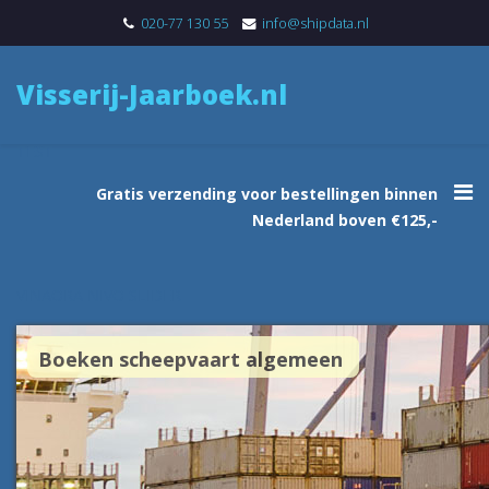
020-77 130 55
info@shipdata.nl
Visserij-Jaarboek.nl
TEST
Gratis verzending voor bestellingen binnen
Nederland boven €125,-
VINAORA NIVO SLIDER
Boeken scheepvaart algemeen