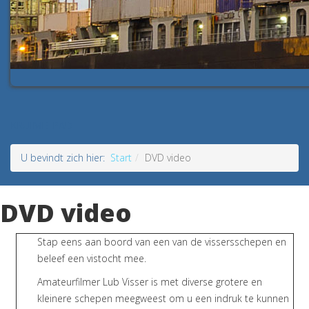
KRUIMELPAD
U bevindt zich hier:
Start
DVD video
DVD video
Stap eens aan boord van een van de vissersschepen en
beleef een vistocht mee.
Amateurfilmer Lub Visser is met diverse grotere en
kleinere schepen meegweest om u een indruk te kunnen