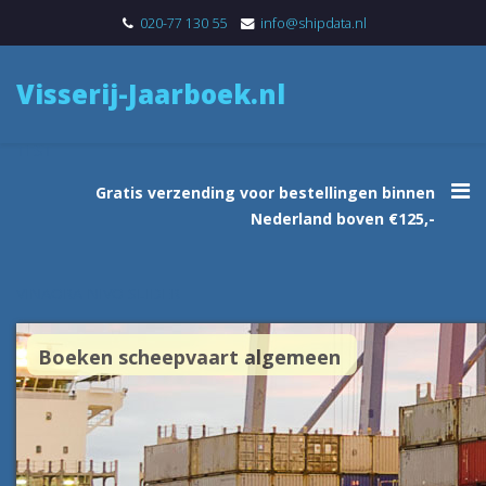
020-77 130 55
info@shipdata.nl
Visserij-Jaarboek.nl
TEST
Gratis verzending voor bestellingen binnen
Nederland boven €125,-
VINAORA NIVO SLIDER
Boeken scheepvaart algemeen