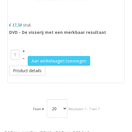
stuk
€ 17,50
DVD - De visserij met een merkbaar resultaat
+
–
Aan winkelwagen toevoegen
Product details
Toon #
Resultaten 1 - 7 van 7